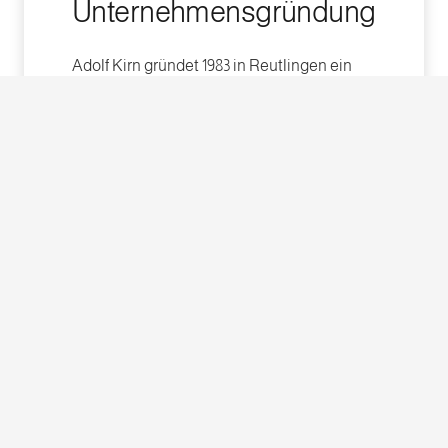
Unternehmensgründung
Adolf Kirn gründet 1983 in Reutlingen ein
Ingenieurbüro und legt damit den
Grundstein für das heutige Unternehmen.
1988
1994
2011