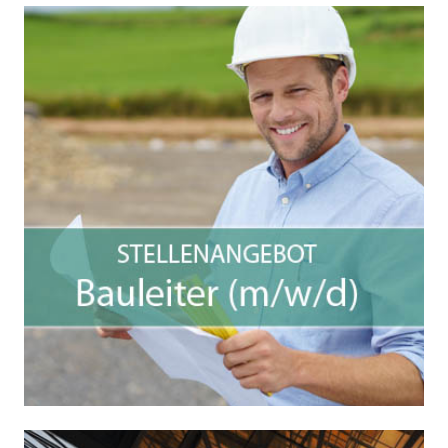
Stellenangebot
Wir suchen zum nächstmöglichen Zeitpunkt
eine/n
Bauleiter (m/w/d)
für technische Gebäudesysteme im Bereich
Heizung – Lüftung – Klima – Sanitär – vorbeugender
Brandschutz
WEITERE INFOS HIER!