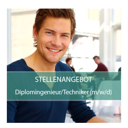
Stellenangebot
Wir suchen zum nächstmöglichen Zeitpunkt
eine/n
Diplomingenieur (FH) (Bachelor, Master) und
Techniker (m/w/d)
für technische Gebäudesysteme im Bereich
Heizung – Lüftung – Klima – Sanitär – vorbeugender
Brandschutz
WEITERE INFOS HIER!